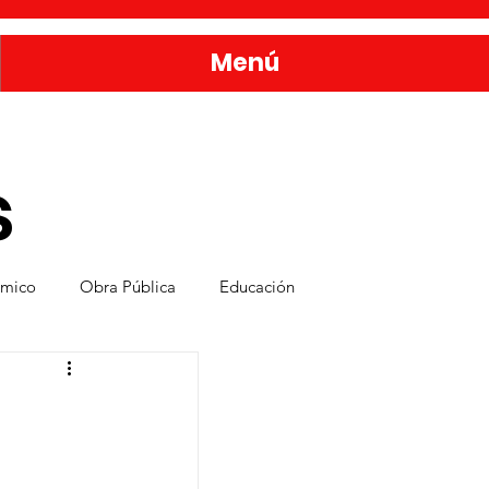
Menú
s
ómico
Obra Pública
Educación
nda
Bienestar y Desarrollo Social
rvicios Públicos
Seguridad Ciudadana