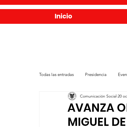
Inicio
Todas las entradas
Presidencia
Even
Comunicación Social
20 oc
Salud
Agua y Alcantarillado
D
AVANZA O
MIGUEL DE
Publicaciones
Administración Públ