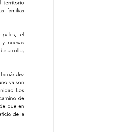
l
territorio 
 familias 
pales, el 
 y nuevas 
sarrollo, 
 Hernández 
no ya son 
nidad Los 
camino de 
de que en 
icio de la 