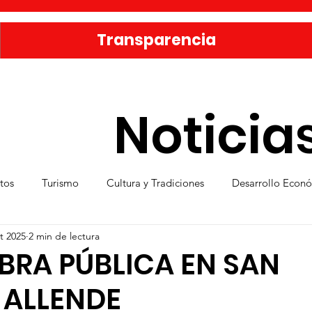
Transparencia
Noticia
tos
Turismo
Cultura y Tradiciones
Desarrollo Econ
t 2025
2 min de lectura
eporte
Medio Ambiente
Una Obra Cada Día
Vivie
BRA PÚBLICA EN SAN
 ALLENDE
ica
Familia sanmiguelense
Jóvenes
Mujeres
Se