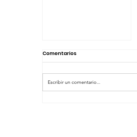
Comentarios
Escribir un comentario...
CONVOCA GOBIERNO
SANMIGUELENSE A SUS
JÓVENES A REPRESENTAR
LAS TRADICIONES DE LAS
FIESTAS PATRIAS