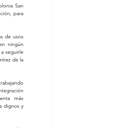
lonia San 
ión, para 
s de usos 
en ningún 
 seguirle 
rez de la 
rabajando 
ntegración 
enta más 
s dignos y 