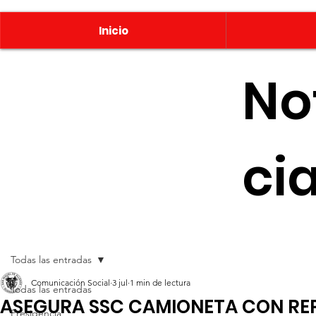
Inicio
No
ci
Todas las entradas
Comunicación Social
3 jul
1 min de lectura
Todas las entradas
ASEGURA SSC CAMIONETA CON RE
Presidencia