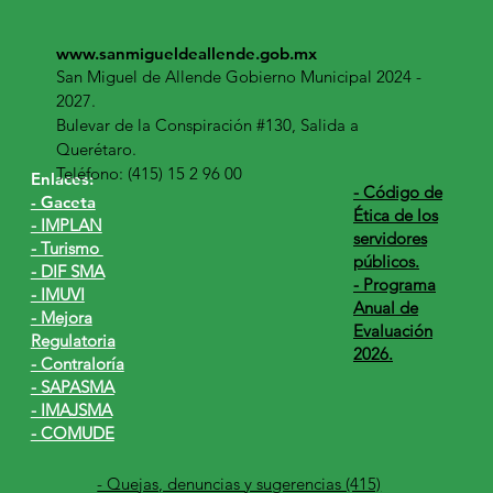
www.sanmigueldeallende.gob.mx
San Miguel de Allende Gobierno Municipal 2024 -
2027.
Bulevar de la Conspiración #130, Salida a
Querétaro.
Teléfono: (415) 15 2 96 00
Enlaces:
​- Código de
- Gaceta
Ética de los
- IMPLAN
servidores
- Turismo
públicos.
- DIF SMA
- Programa
- IMUVI
Anual de
- Mejora
Evaluación
Regulatoria
2026.
- Contraloría
- SAPASMA
- IMAJSMA
- COMUDE
- Quejas, denuncias y sugerencias (415)