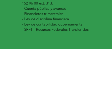
152 96 00 ext. 313.
-
Cuenta pública y avances
- Financieros trimestrales
- Ley de disciplina financiera.
- Ley de contabilidad gubernamental.
- SRFT - Recursos Federales Transferidos