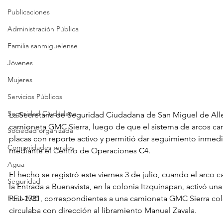
Publicaciones
Administración Pública
Familia sanmiguelense
Jóvenes
Mujeres
Servicios Públicos
Seguridad Ciudadana
La Secretaría de Seguridad Ciudadana de San Miguel de All
camioneta GMC Sierra, luego de que el sistema de arcos car
Sociedad organizada
placas con reporte activo y permitió dar seguimiento inmedi
Comunidades rurales
mediante el Centro de Operaciones C4.
Agua
El hecho se registró este viernes 3 de julio, cuando el arco 
Seguridad
la Entrada a Buenavista, en la colonia Itzquinapan, activó una 
PEJ-1781, correspondientes a una camioneta GMC Sierra col
Feria 2025
circulaba con dirección al libramiento Manuel Zavala.