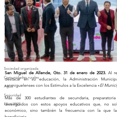
Publicaciones
Administración Pública
Familia sanmiguelense
Jóvenes
Mujeres
Servicios Públicos
Seguridad Ciudadana
Sociedad organizada
San Miguel de Allende, Gto. 31 de enero de 2023.
 Al r
Comunidades rurales
destacar en su educación, la Administración Municipa
sanmiguelenses con los Estímulos a la Excelencia «
El Munic
Agua
Seguridad
Más de 300 estudiantes de secundaria, preparatoria 
Feria 2025
distinguidos con estos apoyos educativos que, no s
económico, sino también la frecuencia con la que la 
beneficiaria.