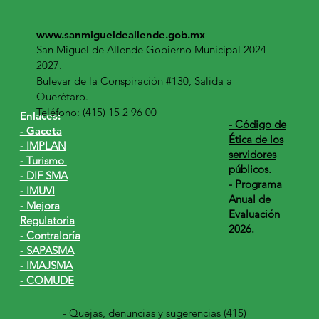
www.sanmigueldeallende.gob.mx
San Miguel de Allende Gobierno Municipal 2024 -
2027.
Bulevar de la Conspiración #130, Salida a
Querétaro.
Teléfono: (415) 15 2 96 00
Enlaces:
​- Código de
- Gaceta
Ética de los
- IMPLAN
servidores
- Turismo
públicos.
- DIF SMA
- Programa
- IMUVI
Anual de
- Mejora
Evaluación
Regulatoria
2026.
- Contraloría
- SAPASMA
- IMAJSMA
- COMUDE
- Quejas, denuncias y sugerencias (415)