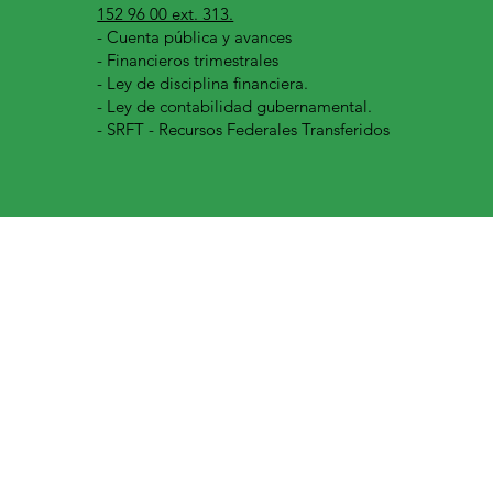
152 96 00 ext. 313.
-
Cuenta pública y avances
- Financieros trimestrales
- Ley de disciplina financiera.
- Ley de contabilidad gubernamental.
- SRFT - Recursos Federales Transferidos