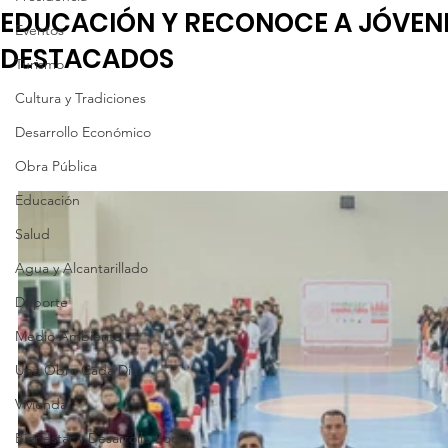
EDUCACIÓN Y RECONOCE A JÓVEN
Eventos
DESTACADOS
Turismo
Cultura y Tradiciones
Desarrollo Económico
Obra Pública
Educación
Salud
Agua y Alcantarillado
Deporte
Medio Ambiente
Una Obra Cada Día
Vivienda
Bienestar y Desarrollo Social