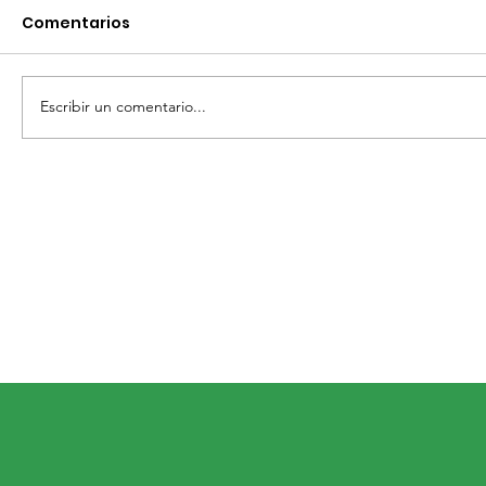
Comentarios
Escribir un comentario...
ADMINISTRACIÓN SANMIGUELENSE
INVITA A LA TRADICIONAL FERIA DE LA
CANDELARIA