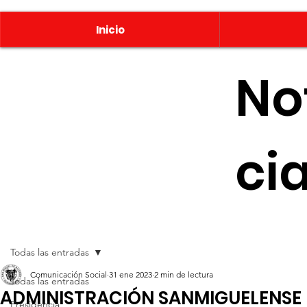
Inicio
No
ci
Todas las entradas
Comunicación Social
31 ene 2023
2 min de lectura
Todas las entradas
ADMINISTRACIÓN SANMIGUELENSE 
Presidencia