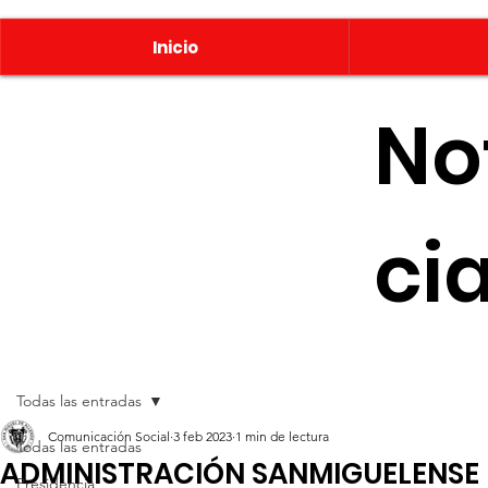
Inicio
No
ci
Todas las entradas
Comunicación Social
3 feb 2023
1 min de lectura
Todas las entradas
ADMINISTRACIÓN SANMIGUELENSE 
Presidencia