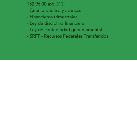
152 96 00 ext. 313.
-
Cuenta pública y avances
- Financieros trimestrales
- Ley de disciplina financiera.
- Ley de contabilidad gubernamental.
- SRFT - Recursos Federales Transferidos