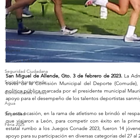
Publicaciones
Administración Pública
Familia sanmiguelense
Jóvenes
Mujeres
Servicios Públicos
Seguridad Ciudadana
San Miguel de Allende, Gto. 3 de febrero de 2023.
 La Adm
Sociedad organizada
través de la Comisión Municipal del Deporte (Comude), m
política pública marcada por el presidente municipal Mauric
Comunidades rurales
apoyo para el desempeño de los talentos deportistas sanmi
Agua
En esta ocasión, en la rama de atletismo se brindó el respal
Seguridad
que viajaron a León, para competir con éxito en la primer
Feria 2025
estatal rumbo a los Juegos Conade 2023, fueron 14 jóvenes
apoyo para su participación en diversas categorías del 27 al 