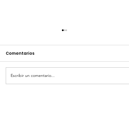
Comentarios
Escribir un comentario...
ENALTECE ADMINISTRACIÓN
SANMIGUELENSE TRADICIONAL FERIA
DE LA CANDELARIA