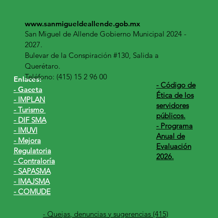
www.sanmigueldeallende.gob.mx
San Miguel de Allende Gobierno Municipal 2024 -
2027.
Bulevar de la Conspiración #130, Salida a
Querétaro.
Teléfono: (415) 15 2 96 00
Enlaces:
​- Código de
- Gaceta
Ética de los
- IMPLAN
servidores
- Turismo
públicos.
- DIF SMA
- Programa
- IMUVI
Anual de
- Mejora
Evaluación
Regulatoria
2026.
- Contraloría
- SAPASMA
- IMAJSMA
- COMUDE
- Quejas, denuncias y sugerencias (415)