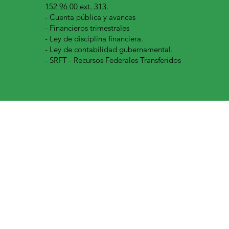
152 96 00 ext. 313.
-
Cuenta pública y avances
- Financieros trimestrales
- Ley de disciplina financiera.
- Ley de contabilidad gubernamental.
- SRFT - Recursos Federales Transferidos