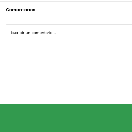
Comentarios
Escribir un comentario...
VIVE SAN MIGUEL DE ALLENDE
ESPECTACULAR CIERRE DEL
PROGRAMA «DÍA DE MUERTOS»